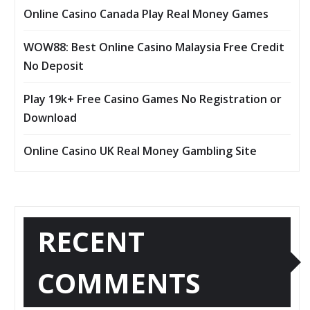
Online Casino Canada Play Real Money Games
WOW88: Best Online Casino Malaysia Free Credit
No Deposit
Play 19k+ Free Casino Games No Registration or
Download
Online Casino UK Real Money Gambling Site
RECENT
COMMENTS