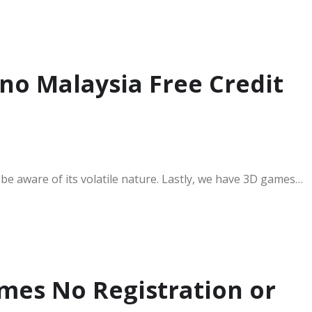
no Malaysia Free Credit
be aware of its volatile nature. Lastly, we have 3D games…
mes No Registration or