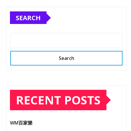
SEARCH
Search
RECENT POSTS
WM百家樂