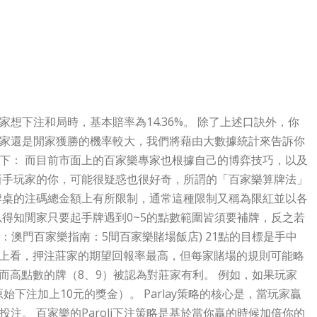
想下注和局時，基本賠率為14.36%。 除了上述口訣外，你
家還是閒家獲勝的機率較大，我們將藉由大數據統計來告訴你
下： 而目前市面上的百家樂專家也根據自己的博弈技巧，以及
新手玩家的你，可能很疑惑也很好奇，所謂的「百家樂算牌法」
牌桌的注碼總金額上有所限制，通常這種限制又稱為限紅並以各
得知閒家只要起手牌遇到0~5的點數範圍皆須要補牌，反之若
：澳門百家樂指南：5間百家樂賭場飯店) 21點的目標是手中
率上看，押注莊家的期望回報率最高，但每家賭場的規則可能略
，而高點數的牌（8、9）被認為對莊家有利。 例如，如果玩家
始下注加上10元的獎金）。 Parlay策略的核心是，當玩家贏
。 百家樂的Paroli下注策略是基於當你贏的時候加倍你的