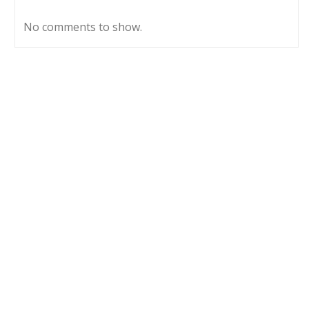
No comments to show.