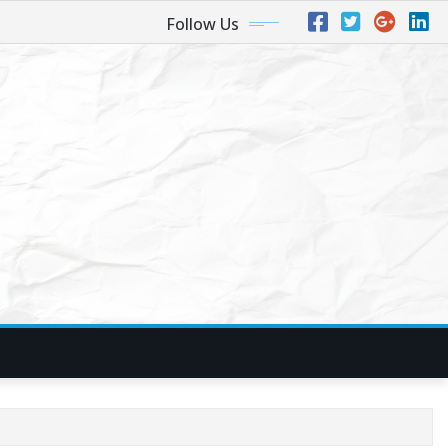
Follow Us