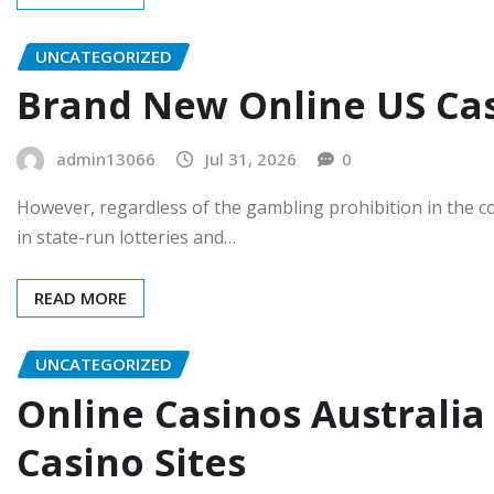
UNCATEGORIZED
Brand New Online US Cas
admin13066
Jul 31, 2026
0
However, regardless of the gambling prohibition in the co
in state-run lotteries and…
READ MORE
UNCATEGORIZED
Online Casinos Australia 
Casino Sites