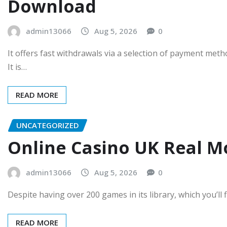
Download
admin13066
Aug 5, 2026
0
It offers fast withdrawals via a selection of payment met
It is…
READ MORE
UNCATEGORIZED
Online Casino UK Real M
admin13066
Aug 5, 2026
0
Despite having over 200 games in its library, which you’ll 
READ MORE