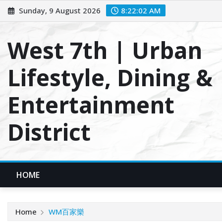
Skip
Sunday, 9 August 2026
8:22:03 AM
to
content
West 7th | Urban
Lifestyle, Dining &
Entertainment
District
HOME
Home
WM百家樂