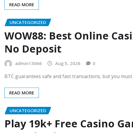
READ MORE
UNCATEGORIZED
WOW88: Best Online Casi
No Deposit
admin13066
Aug 5, 2026
0
BTC guarantees safe and fast transactions, but you must 
READ MORE
UNCATEGORIZED
Play 19k+ Free Casino Ga